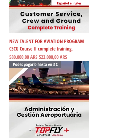
NEW TALENT FOR AVIATION PROGRAM
CSCG Course II complete training.
Precio
Precio de oferta
580.000,00 ARS
522.000,00 ARS
Podes pagarlo hasta en 3 C