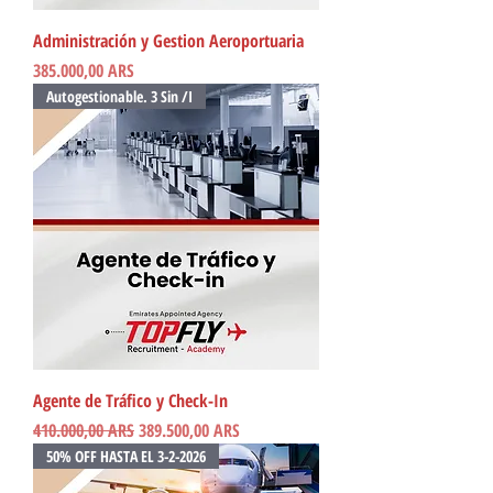
Administración y Gestion Aeroportuaria
Precio
385.000,00 ARS
Autogestionable. 3 Sin /I
Agente de Tráfico y Check-In
Precio
Precio de oferta
410.000,00 ARS
389.500,00 ARS
50% OFF HASTA EL 3-2-2026