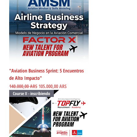
"Aviation Business Sprint: 5 Encuentros
de Alto Impacto"
Precio
Precio de oferta
140.000,00 ARS
105.000,00 ARS
Course II - inscribiendo