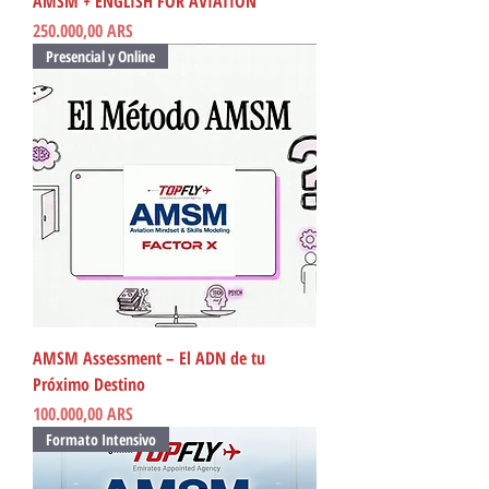
AMSM + ENGLISH FOR AVIATION
Precio
250.000,00 ARS
Presencial y Online
AMSM Assessment – El ADN de tu
Próximo Destino
Precio
100.000,00 ARS
Formato Intensivo