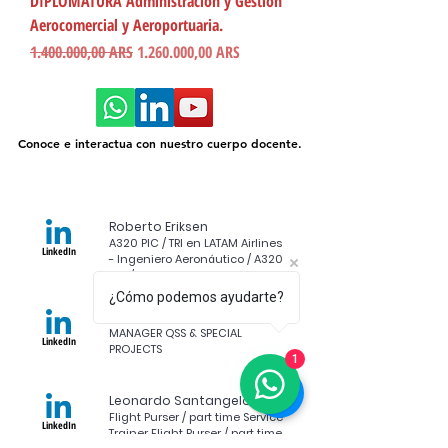
DIPLOMATURA Administracion y Gestion
Aerocomercial y Aeroportuaria.
Precio
Precio de oferta
1.400.000,00 ARS
1.260.000,00 ARS
Conoce e interactua con nuestro cuerpo docente.
Conoce e interactua con nuestro cuerpo docente.
Roberto Eriksen
A320 PIC / TRI en LATAM Airlines
LinkedIn
- Ingeniero Aeronáutico / A320
PIC / TRI - Aeronautical
¿Cómo podemos ayudarte?
Martin Köhnke
MANAGER QSS & SPECIAL
LinkedIn
PROJECTS
1
Leonardo Santangelo
Flight Purser / part time Service
LinkedIn
Trainer Flight Purser / part time